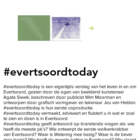
#evertsoordtoday
Click here
Click here
#evertsoordtoday is een eigentijds verslag van het leven in en om
Evertsoord, gezien door de ogen van beeldend kunstenaar
Agata Siwek, beschreven door publicist Wim Moorman en
ontworpen door grafisch vormgever en tekenaar Jeu van Helden.
#evertsoordtoday is hun eerste coproductie.
#evertsoordtoday vermaakt, adviseert en fluistert u in wat er zoal
te zien en doen is in Evertsoord.
#evertsoordtoday geeft antwoord op brandende vragen als: wie
heeft de meeste pk’s? Wie ontwerpt de eerste wolkenkrabber
van Evertsoord? Waar is Wetering mee bezig? Waar is de bever
mee bezig? Wie heeft de meeste katten in Evertsoord? Wie slaapt