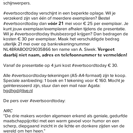
schijnwerpers.
#evertsoordtoday verschijnt in een beperkte oplage. Wil je
verzekerd zijn van één of meerdere exemplaren? Bestel
vóór 21
#evertsoordtoday dan
mei voor € 25 per exemplaar. Je
kunt jouw exemplaar/exemplaren afhalen tijdens de presentatie.
Wil je #evertsoordtoday thuisbezorgd krijgen? Dan bedragen de
kosten € 30 per exemplaar. Maak het verschuldigde bedrag
uiterlijk 21 mei over op bankrekeningnummer
Vergeet
NL48RABO0129035866 ten name van A. Siwek.
daarbij niet naam, adres en telefoonnummer te vermelden!
Vanaf de presentatie op 4 juni kost #evertsoordtoday € 30.
Alle #evertsoordtoday-tekeningen (A5-A4-formaat) zijn te koop.
Speciale aanbieding: 1 boek en 1 tekening voor € 160. Mocht je
geïnteresseerd zijn, stuur dan een mail naar Agata:
hgdhgd@live.nl
De pers over #evertsoordtoday:
NRC
“De drie makers worden algemeen erkend als geniale, gedurfde
maatschappijcritici met een warm gevoel voor humor en een
scherp, diepgaand inzicht in de lichte en donkere zijden van de
wereld om hen heen.”