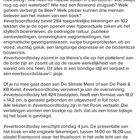
nog op een waterbed? Wie had een florerend drugslab? Welk
geheim verbergt de Beer? Welk plezier kunnen drie mensen
beleven aan het maken van een boek?
#evertsoordtoday bevat 284 toegankelijke tekeningen en 102
teksten die je de ogen openen over hyperactuele zaken als het
idyllisch boerenleven, de bedreigde natuur, publieke
aanbestedingen, onnavolgbare wegomleidingen, het
enigmatische gevangeniswezen, vurige burgerprotesten, eb en
vloed, vluchtig geluk, een langdurige depressie en de bodemloze
bouwcrisis.
#evertsoordtoday zoomt in op thema’s die op het platteland aan
de orde zijn en zoomt uit op de rauwe werkelijkheid van de
wereld om ons heen. Dit alles in een bondige stijl en verpakt in
een evertsoordsblauw© jasje.
Of je nu mee gaat doen aan De Slimste Mens of aan De Pieël &
KB Kwist, #evertsoordtoday verzekert je van de overwinning.
#evertsoordtoday telt 424 bladzijden, heeft een formaat van 18,0
x 14,2 cm, is genaaid gebonden en uitgevoerd in full color.
Alle teksten in #evertsoordtoday zijn in het Pools vertaald. Die
vertalingen vormen een boekje op zich, dat als een losse bijlage
bij het boek is gevoegd.
#evertsoordtoday verschijnt zondag 4 juni. De presentatie van
het boek en alle originele tekeningen, tussen 14.00 en 18.00 uur,
plaatst Evertsoord waar het thuishoort: in het volle licht van de