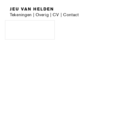
JEU VAN HELDEN
Tekeningen
|
Overig
|
CV
|
Contact