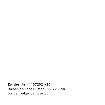
Zonder titel (14072021-20)
Balpen op Lana Hi-tech | 22 x 32 cm
vorige
|
volgende
|
overzicht